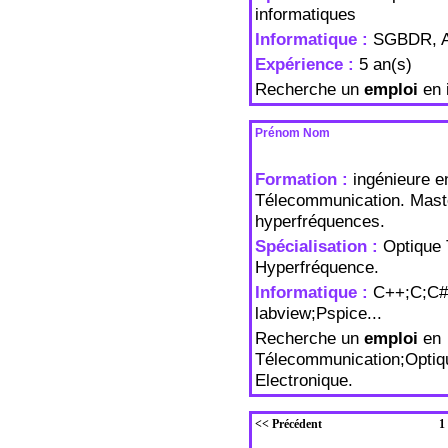
informatiques
Informatique :
SGBDR, A
Expérience :
5 an(s)
Recherche un
emploi
en i
Prénom Nom
Formation :
ingénieure e
Télecommunication. Maste
hyperfréquences.
Spécialisation :
Optique 
Hyperfréquence.
Informatique :
C++;C;C# 
labview;Pspice...
Recherche un
emploi
en
Télecommunication;Optiq
Electronique.
<< Précédent
1