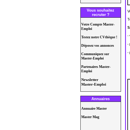
Vous souhaitez
V
recruter ?
T
Votre Compte Master-
S
Emploi
-
Testez notre CVthèque !
-
Déposez vos annonces
-
Communiquez sur
Master-Emploi
Partenaires Master-
Emploi
Newsletter
Master-Emploi
Annuaires
Annuaire Master
Master Mag