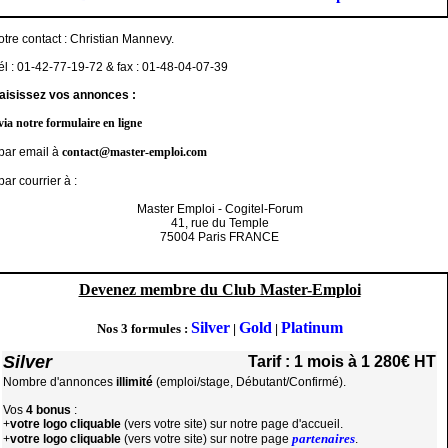
otre contact : Christian Mannevy.
él : 01-42-77-19-72 & fax : 01-48-04-07-39
aisissez vos annonces :
via notre formulaire en ligne
 par email à
contact@master-emploi.com
 par courrier à :
Master Emploi - Cogitel-Forum
41, rue du Temple
75004 Paris FRANCE
Devenez membre du Club Master-Emploi
Silver
Gold
Platinum
Nos 3 formules :
|
|
Silver
Tarif : 1 mois à 1 280€ HT
Nombre d'annonces
illimité
(emploi/stage, Débutant/Confirmé).
Vos
4 bonus
:
+
votre logo cliquable
(vers votre site) sur notre page d'accueil.
partenaires
+
votre logo cliquable
(vers votre site) sur notre page
.