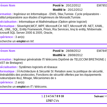
rénom Nom
Posté le
: 20/12/2012
EM785
Modifié le
: 20/12/2012
ormation :
Ingénieur en Informatique - ENIS, Sfax,Tunisie. Cycle préparatoire -
stitut préparatoire aux études d’ingénieurs de Monastir,Tunisie.
écialisation :
Informatique et Mathématique (Option génie logiciel)
nformatique :
Silverlight,WCF, WPF, Microsoft C# .NET, Microsoft VB .NET, XAML,
L, UML, SQL, Entity Framework, Prism, Ria Services, linq to entity, Nhibernate.
crosoft SQL Server 2000 & 2005, Oracle,
xpérience :
3 an(s)
echerche un
emploi
en Inf.
rénom Nom
Posté le
: 28/08/2012
EM784
Modifié le
: 28/08/2012
ormation :
Ingénieur généraliste IT/ télécoms Diplômé de TELECOM BRETAGNE (
NST de Bretagne)
écialisation :
Systèmes logiciels et réseaux
nformatique :
 Architecture & Sécurité SI: Relation avec la politique de sécurité,
lnérabilités des protocoles, Fonctions de sécurité offertes par les équipements
outeurs/pare-feu), filtrage, Mécanismes de s
xpérience :
2 an(s)
echerche un
emploi
en IT / télécoms.
1
2
3
4
5
6
7
8
9
10
Suivant >
1707
CVs