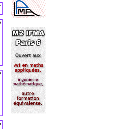
>
0
0
9