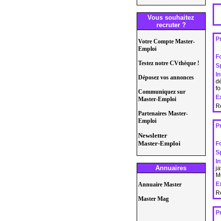
Vous souhaitez
recruter ?
P
Votre Compte Master-
Emploi
F
Testez notre CVthèque !
Sp
I
Déposez vos annonces
dé
fo
Communiquez sur
E
Master-Emploi
R
Partenaires Master-
Emploi
P
Newsletter
Master-Emploi
F
Sp
I
Annuaires
ja
Me
E
Annuaire Master
R
Master Mag
P