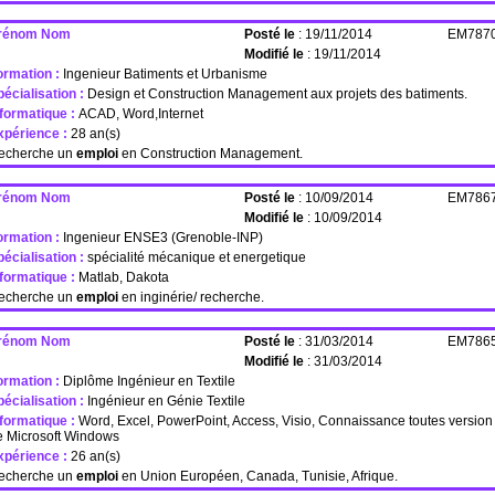
rénom Nom
Posté le
: 19/11/2014
EM787
Modifié le
: 19/11/2014
ormation :
Ingenieur Batiments et Urbanisme
écialisation :
Design et Construction Management aux projets des batiments.
nformatique :
ACAD, Word,Internet
xpérience :
28 an(s)
echerche un
emploi
en Construction Management.
rénom Nom
Posté le
: 10/09/2014
EM786
Modifié le
: 10/09/2014
ormation :
Ingenieur ENSE3 (Grenoble-INP)
écialisation :
spécialité mécanique et energetique
nformatique :
Matlab, Dakota
echerche un
emploi
en inginérie/ recherche.
rénom Nom
Posté le
: 31/03/2014
EM786
Modifié le
: 31/03/2014
ormation :
Diplôme Ingénieur en Textile
écialisation :
Ingénieur en Génie Textile
nformatique :
Word, Excel, PowerPoint, Access, Visio, Connaissance toutes version
e Microsoft Windows
xpérience :
26 an(s)
echerche un
emploi
en Union Européen, Canada, Tunisie, Afrique.