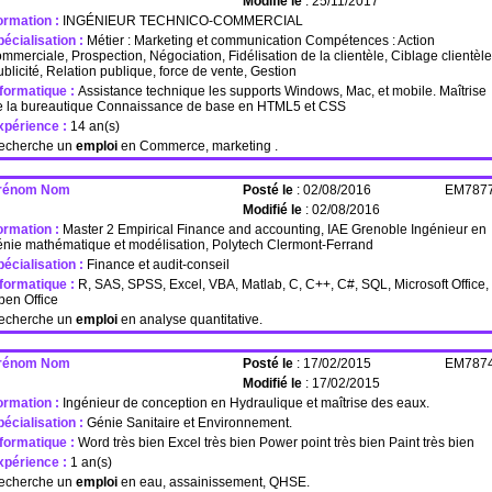
Modifié le
: 25/11/2017
ormation :
INGÉNIEUR TECHNICO-COMMERCIAL
écialisation :
Métier : Marketing et communication Compétences : Action
mmerciale, Prospection, Négociation, Fidélisation de la clientèle, Ciblage clientèle
blicité, Relation publique, force de vente, Gestion
nformatique :
Assistance technique les supports Windows, Mac, et mobile. Maîtrise
e la bureautique Connaissance de base en HTML5 et CSS
xpérience :
14 an(s)
echerche un
emploi
en Commerce, marketing .
rénom Nom
Posté le
: 02/08/2016
EM787
Modifié le
: 02/08/2016
ormation :
Master 2 Empirical Finance and accounting, IAE Grenoble Ingénieur en
énie mathématique et modélisation, Polytech Clermont-Ferrand
écialisation :
Finance et audit-conseil
nformatique :
R, SAS, SPSS, Excel, VBA, Matlab, C, C++, C#, SQL, Microsoft Office,
pen Office
echerche un
emploi
en analyse quantitative.
rénom Nom
Posté le
: 17/02/2015
EM787
Modifié le
: 17/02/2015
ormation :
Ingénieur de conception en Hydraulique et maîtrise des eaux.
écialisation :
Génie Sanitaire et Environnement.
nformatique :
Word très bien Excel très bien Power point très bien Paint très bien
xpérience :
1 an(s)
echerche un
emploi
en eau, assainissement, QHSE.