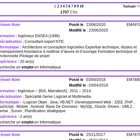
1
2
3
4
5
6
7
8
9
10
Suivant >
1707
CVs
rénom Nom
Posté le
: 23/06/2020
EM497
Modifié le
: 23/06/2020
ormation :
Ingénieur ENSEA (1998)
écialisation :
Consultant expert NTIC
nformatique :
Architecture et conception logicielles Expertise technique, études et
veloppement Assistance à maîtrise d’œuvre et d’ouvrage Formation technique et
nctionnelle Pilotage de projet
xpérience :
20 an(s)
echerche un
emploi
en Informatique.
rénom Nom
Posté le
: 03/04/2018
EM788
Modifié le
: 03/04/2018
ormation :
Ingénieur— [IGA, Marrakech] : 2011 – 2014
écialisation :
Spécialité Genie Logiciel et Multimedia.
nformatique :
-Logiciel Objet : Java, VB.NET -Developpement Web : J2EE ,PHP ,
vaScript, -Mobile : Android -Base De Donnees : MySQL, Oracle -Divers : UML2 ,
rise , Scrum , Planification stratégique
xpérience :
2 an(s)
echerche un
emploi
en Informatique.
rénom Nom
Posté le
: 25/11/2017
EM787