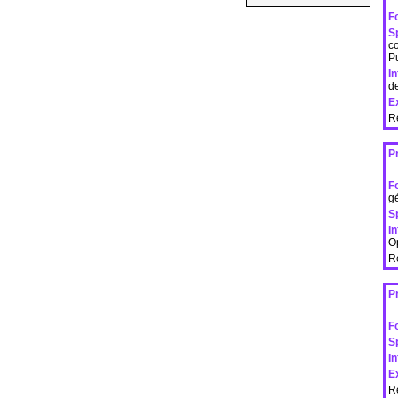
F
Sp
co
Pu
I
d
E
R
P
F
g
Sp
I
O
R
P
F
Sp
I
E
R