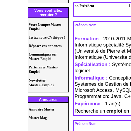
<< Précédent
1
Vous souhaitez
recruter ?
Votre Compte Master-
Prénom Nom
Emploi
Testez notre CVthèque !
Formation :
2010-2011 M
Informatique spécialité S
Déposez vos annonces
(Université de Pierre et M
Communiquez sur
Informatique (Université 
Master-Emploi
Spécialisation :
Systèmes
Partenaires Master-
logiciel
Emploi
Informatique :
Conceptio
Newsletter
Systèmes de Gestion de 
Master-Emploi
Microsoft Access, MySQL
Programmation: Java, C+
Annuaires
Expérience :
1 an(s)
Annuaire Master
Recherche un
emploi
en G
Master Mag
Prénom Nom