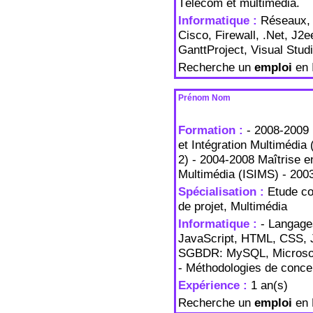
Télécom et multimédia.
Informatique :
Réseaux, 
Cisco, Firewall, .Net, J2
GanttProject, Visual Stu
Recherche un
emploi
en 
Prénom Nom
Formation :
- 2008-2009 
et Intégration Multimédia
2) - 2004-2008 Maîtrise e
Multimédia (ISIMS) - 20
Spécialisation :
Etude co
de projet, Multimédia
Informatique :
- Langage
JavaScript, HTML, CSS, J
SGBDR: MySQL, Microsof
- Méthodologies de conce
Expérience :
1 an(s)
Recherche un
emploi
en 