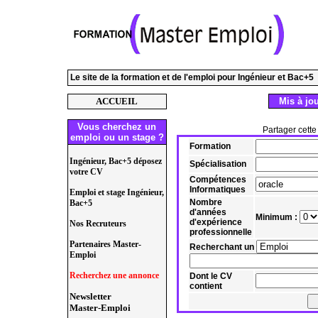
Le site de la formation et de l'emploi pour Ingénieur et Bac+5
ACCUEIL
Mis à jou
Vous cherchez un
Partager cette
emploi ou un stage ?
Formation
Ingénieur, Bac+5 déposez
Spécialisation
votre CV
Compétences
Informatiques
Emploi et stage Ingénieur,
Nombre
Bac+5
d'années
Minimum :
d'expérience
Nos Recruteurs
professionnelle
Partenaires Master-
Recherchant un
Emploi
Recherchez une annonce
Dont le CV
contient
Newsletter
Master-Emploi