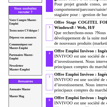
Pour projet grande conso, av
Vous souhaitez
comportement/parcours/saisi
recruter ?
stagiaire pour : -gestion de ba
Votre Compte Master-
Offre Stage COGITEL FORU
Emploi
Windows8 / Web, H/F
3
Testez notre CVthèque !
Que recherchons-nous ?Nous r
développement de la suite mob
Déposez vos annonces
de nouveaux produits (market
Communiquez sur
Master-Emploi
Offre Emploi Invivoo : Ingé
4
Partenaires Master-
INVIVOO est une société de c
Emploi
d’investissement. Nous interv
Newsletter
principaux comptes du marc
Master-Emploi
Offre Emploi Invivoo : Ingé
5
INVIVOO est une société de c
Annuaires
d’investissement. Nous interv
Annuaire Master
principaux comptes du marc
Master Mag
Offre Emploi Invivoo : Ingé
6
INVIVOO est une société de c