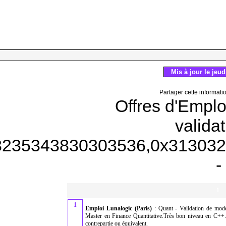
Mis à jour le jeu
Partager cette informati
Offres d'Emplo
validat
03235343830303536,0x31303
-
1
1
Emploi Lunalogic (Paris)
: Quant - Validation de mod
Master en Finance Quantitative.Très bon niveau en C++.
contrepartie ou équivalent.